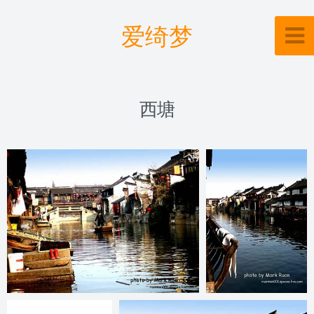
爱绮梦
西塘